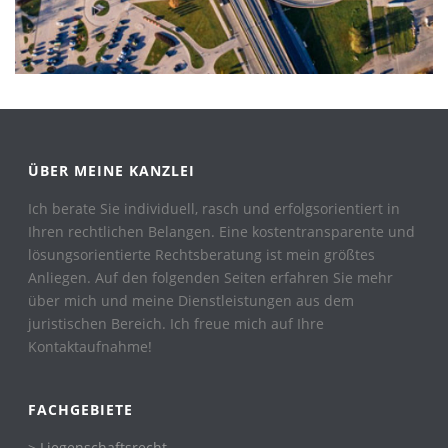
ÜBER MEINE KANZLEI
Ich berate Sie individuell, rasch und erfolgsorientiert in
Ihren rechtlichen Belangen. Eine kostentransparente und
lösungsorientierte Rechtsberatung ist mein größtes
Anliegen. Auf den folgenden Seiten erfahren Sie mehr
über mich und meine Dienstleistungen aus dem
juristischen Bereich. Ich freue mich auf Ihre
Kontaktaufnahme!
FACHGEBIETE
> Liegenschaftsrecht